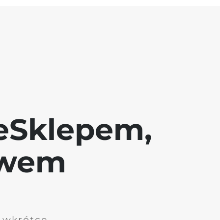
eSklepem,
awem
i wkrótce