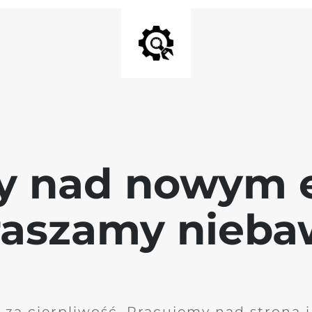
y nad nowym 
raszamy nieb
 za cierpliwość. Pracujemy nad stroną 