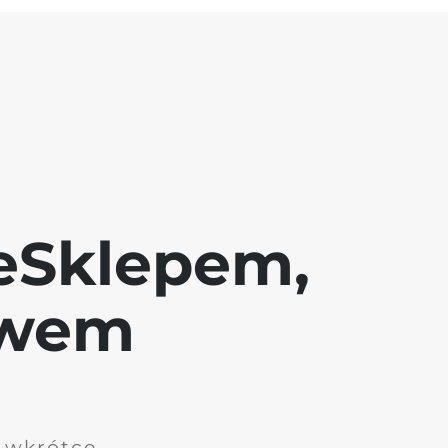
eSklepem,
awem
i wkrótce