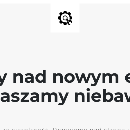
y nad nowym 
raszamy nieb
 za cierpliwość. Pracujemy nad stroną 