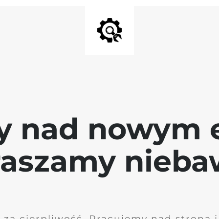
y nad nowym 
raszamy nieb
 za cierpliwość. Pracujemy nad stroną 