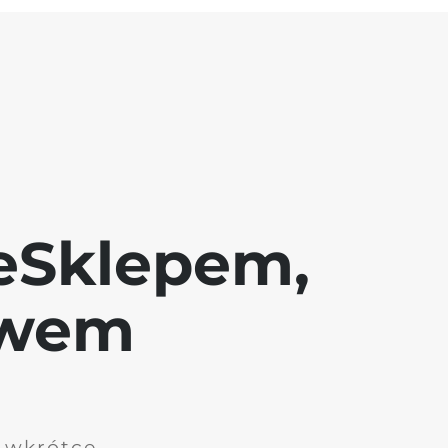
eSklepem,
awem
i wkrótce