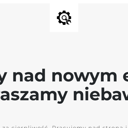
y nad nowym 
raszamy nieb
 za cierpliwość. Pracujemy nad stroną 