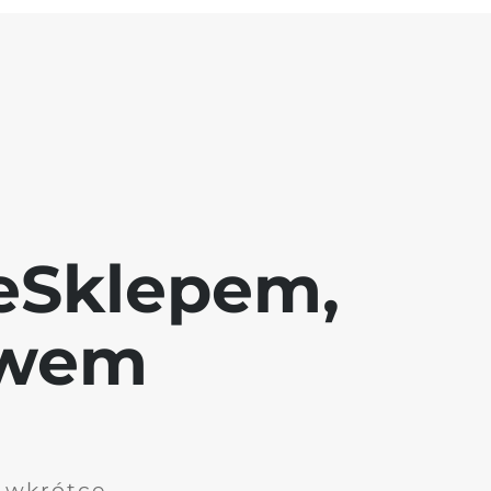
eSklepem,
awem
i wkrótce