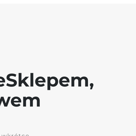
eSklepem,
awem
i wkrótce