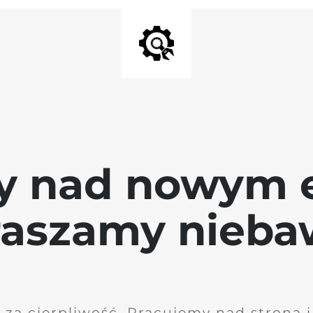
y nad nowym 
raszamy nieb
 za cierpliwość. Pracujemy nad stroną 