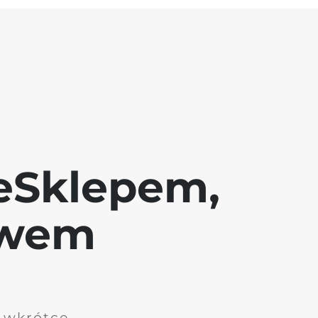
eSklepem,
awem
i wkrótce