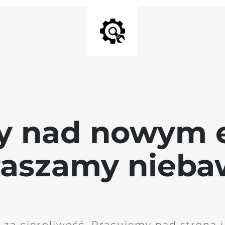
y nad nowym 
raszamy nieb
 za cierpliwość. Pracujemy nad stroną 